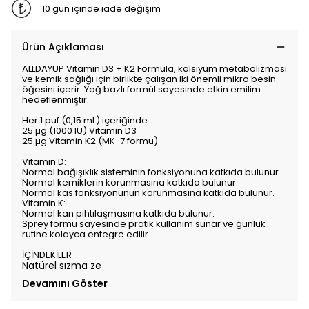
10 gün içinde iade değişim
Ürün Açıklaması
ALLDAYUP Vitamin D3 + K2 Formula, kalsiyum metabolizması
ve kemik sağlığı için birlikte çalışan iki önemli mikro besin
öğesini içerir. Yağ bazlı formül sayesinde etkin emilim
hedeflenmiştir.
Her 1 puf (0,15 mL) içeriğinde:
25 µg (1000 IU) Vitamin D3
25 µg Vitamin K2 (MK-7 formu)
Vitamin D:
Normal bağışıklık sisteminin fonksiyonuna katkıda bulunur.
Normal kemiklerin korunmasına katkıda bulunur.
Normal kas fonksiyonunun korunmasına katkıda bulunur.
Vitamin K:
Normal kan pıhtılaşmasına katkıda bulunur.
Sprey formu sayesinde pratik kullanım sunar ve günlük
rutine kolayca entegre edilir.
İÇİNDEKİLER
Natürel sızma ze
Devamını Göster